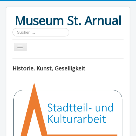
Museum St. Arnual
Suchen
...
Home
Historie, Kunst, Geselligkeit
Verein
Themen
Museum
Ausstellungen
Aktuell
Literatur
Privatsphäre und Datenschutz