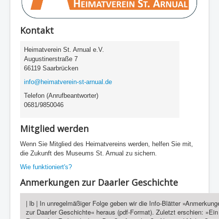
Mitglied werden!
Kontakt
Impressum
Heimatverein St. Arnual e.V.
Aktuelle Seite:
Startseite
Ausstellungen
Augustinerstraße 7
HOMMAGE AN EINE VERKANNTE KÜNSTLERIN
66119 Saarbrücken
info@heimatverein-st-arnual.de
Telefon (Anrufbeantworter)
0681/9850046
Mitglied werden
Wenn Sie Mitglied des Heimatvereins werden, helfen Sie mit,
die Zukunft des Museums St. Arnual zu sichern.
Wie funktioniert's?
Anmerkungen zur Daarler Geschichte
| lb | In unregelmäßiger Folge geben wir die Info-Blätter »Anmerkung
zur Daarler Geschichte« heraus (pdf-Format). Zuletzt erschien: »Ein