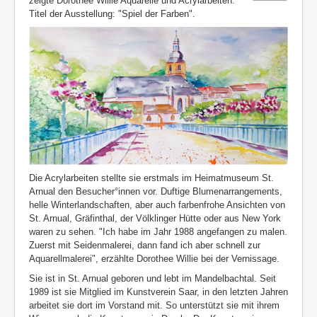
zeigte Dorothee Willie Aquarelle und Acrylarbeiten.
Titel der Ausstellung: "Spiel der Farben".
Mitglied werden!
Impressum
Aktuelle Seite:
Startseite
Ausstellungen
Dorothee Willie: Spiel der Farben
Die Acrylarbeiten stellte sie erstmals im Heimatmuseum St.
Arnual den Besucher°innen vor. Duftige Blumenarrangements,
helle Winterlandschaften, aber auch farbenfrohe Ansichten von
St. Arnual, Gräfinthal, der Völklinger Hütte oder aus New York
waren zu sehen. "Ich habe im Jahr 1988 angefangen zu malen.
Zuerst mit Seidenmalerei, dann fand ich aber schnell zur
Aquarellmalerei", erzählte Dorothee Willie bei der Vernissage.
Sie ist in St. Arnual geboren und lebt im Mandelbachtal. Seit
1989 ist sie Mitglied im Kunstverein Saar, in den letzten Jahren
arbeitet sie dort im Vorstand mit. So unterstützt sie mit ihrem