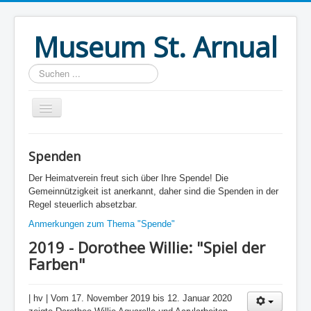
Museum St. Arnual
Suchen
...
Home
Spenden
Verein
Der Heimatverein freut sich über Ihre Spende! Die
Themen
Gemeinnützigkeit ist anerkannt, daher sind die Spenden in der
Regel steuerlich absetzbar.
Museum
Anmerkungen zum Thema "Spende"
Ausstellungen
2019 - Dorothee Willie: "Spiel der
Farben"
Aktuell
Literatur
| hv | Vom 17. November 2019 bis 12. Januar 2020
Privatsphäre und Datenschutz