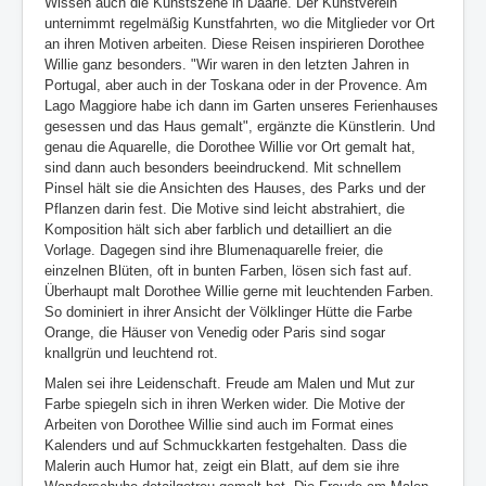
Wissen auch die Kunstszene in Daarle. Der Kunstverein
unternimmt regelmäßig Kunstfahrten, wo die Mitglieder vor Ort
an ihren Motiven arbeiten. Diese Reisen inspirieren Dorothee
Willie ganz besonders. "Wir waren in den letzten Jahren in
Portugal, aber auch in der Toskana oder in der Provence. Am
Lago Maggiore habe ich dann im Garten unseres Ferienhauses
gesessen und das Haus gemalt", ergänzte die Künstlerin. Und
genau die Aquarelle, die Dorothee Willie vor Ort gemalt hat,
sind dann auch besonders beeindruckend. Mit schnellem
Pinsel hält sie die Ansichten des Hauses, des Parks und der
Pflanzen darin fest. Die Motive sind leicht abstrahiert, die
Komposition hält sich aber farblich und detailliert an die
Vorlage. Dagegen sind ihre Blumenaquarelle freier, die
einzelnen Blüten, oft in bunten Farben, lösen sich fast auf.
Überhaupt malt Dorothee Willie gerne mit leuchtenden Farben.
So dominiert in ihrer Ansicht der Völklinger Hütte die Farbe
Orange, die Häuser von Venedig oder Paris sind sogar
knallgrün und leuchtend rot.
Malen sei ihre Leidenschaft. Freude am Malen und Mut zur
Farbe spiegeln sich in ihren Werken wider. Die Motive der
Arbeiten von Dorothee Willie sind auch im Format eines
Kalenders und auf Schmuckkarten festgehalten. Dass die
Malerin auch Humor hat, zeigt ein Blatt, auf dem sie ihre